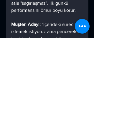
asla "sağırlaşmaz", ilk günkü 
performansını ömür boyu korur.
Müşteri Adayı: 
"İçerideki süreci 
izlemek istiyoruz ama pencereler 
içeriden buharlaşınca kör 
kalıyoruz. Bunu nasıl çözdünüz?"
Cevap:
 Çok pratik ve hijyenik bir 
çözümümüz var. Gözetleme 
pencerelerimiz dahili bir 
iç yıkama 
tesisatına
 sahiptir. İşin güzel tarafı 
şu: Bu yıkama suyunu dışarıdan 
değil, buhar ceketindeki kondens 
suyundan alır. Böylece dışarıdan 
sisteme yabancı su girişi olmaz, 
ürünün hijyeni ve konsantrasyon 
dengesi asla bozulmaz. 
Pencereniz buharlaştığında tek bir 
dokunuşla görüşü 