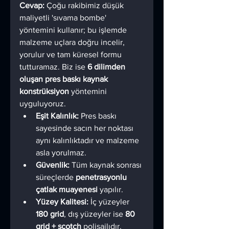
Cevap:
 Çoğu rakibimiz düşük 
maliyetli 'sıvama bombe' 
yöntemini kullanır; bu işlemde 
malzeme uçlara doğru incelir, 
yorulur ve tam küresel formu 
tutturamaz. Biz ise 
6 dilimden 
oluşan pres baskı kaynak 
konstrüksiyon
 yöntemini 
uyguluyoruz.
Eşit Kalınlık:
 Pres baskı 
sayesinde sacın her noktası 
aynı kalınlıktadır ve malzeme 
asla yorulmaz.
Güvenlik:
 Tüm kaynak sonrası 
süreçlerde 
penetrasyonlu 
çatlak muayenesi
 yapılır.
Yüzey Kalitesi:
 İç yüzeyler 
180 grid
, dış yüzeyler ise 
80 
grid + scotch
 polisajlıdır.