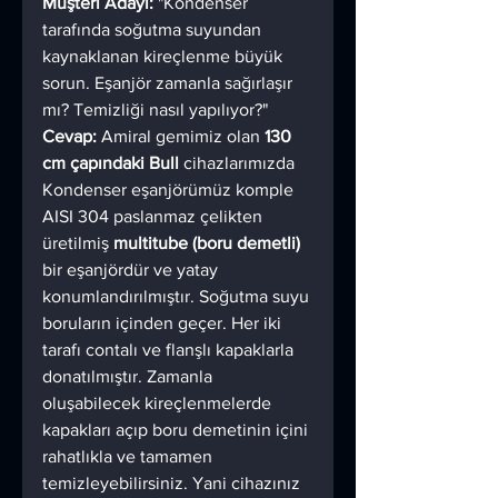
Müşteri Adayı: 
"Kondenser 
tarafında soğutma suyundan 
kaynaklanan kireçlenme büyük 
sorun. Eşanjör zamanla sağırlaşır 
mı? Temizliği nasıl yapılıyor?"
Cevap:
 Amiral gemimiz olan 
130 
cm çapındaki Bull
 cihazlarımızda 
Kondenser eşanjörümüz komple 
AISI 304 paslanmaz çelikten 
üretilmiş 
multitube (boru demetli)
bir eşanjördür ve yatay 
konumlandırılmıştır. Soğutma suyu 
boruların içinden geçer. Her iki 
tarafı contalı ve flanşlı kapaklarla 
donatılmıştır. Zamanla 
oluşabilecek kireçlenmelerde 
kapakları açıp boru demetinin içini 
rahatlıkla ve tamamen 
temizleyebilirsiniz. Yani cihazınız 