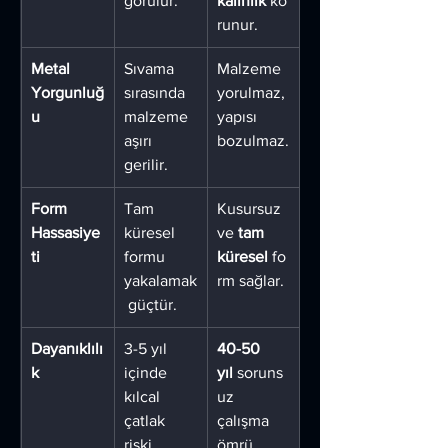
görülür.
kalınlık
 ko
runur.
Metal 
Sıvama 
Malzeme 
Yorgunluğ
sırasında 
yorulmaz, 
u
malzeme 
yapısı 
aşırı 
bozulmaz.
gerilir.
Form 
Tam 
Kusursuz 
Hassasiye
küresel 
ve 
tam 
ti
formu 
küresel
 fo
yakalamak
rm sağlar.
 güçtür.
Dayanıklılı
3-5 yıl 
40-50 
k
içinde 
yıl
 soruns
kılcal 
uz 
çatlak 
çalışma 
riski 
ömrü.