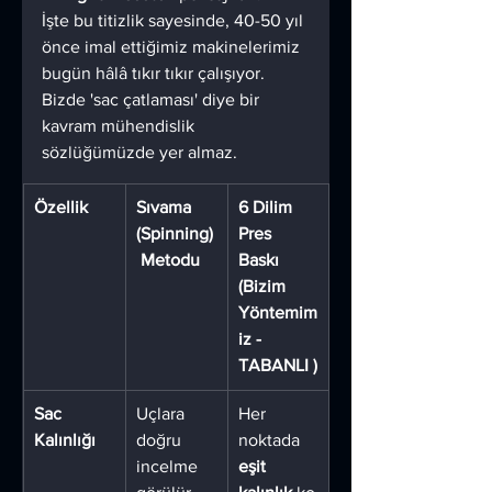
İşte bu titizlik sayesinde, 40-50 yıl 
önce imal ettiğimiz makinelerimiz 
bugün hâlâ tıkır tıkır çalışıyor. 
Bizde 'sac çatlaması' diye bir 
kavram mühendislik 
sözlüğümüzde yer almaz.
Özellik
Sıvama 
6 Dilim 
(Spinning)
Pres 
 Metodu
Baskı 
(Bizim 
Yöntemim
iz - 
TABANLI )
Sac 
Uçlara 
Her 
Kalınlığı
doğru 
noktada 
incelme 
eşit 