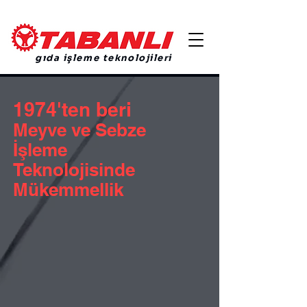
gıda işleme teknolojileri
1974'ten beri
Meyve ve Sebze
İşleme
Teknolojisinde
Mükemmellik