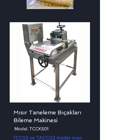
Mısır Taneleme Bıçakları
Bileme Makinesi
Model. TCCKS01
TCC02 ve TACC02 model mısır