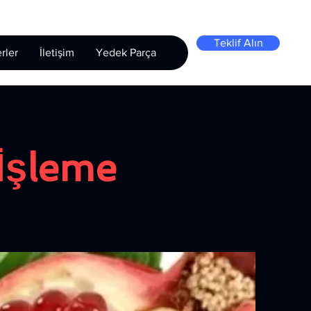
Teklif Alın
rler
İletişim
Yedek Parça
İşleme