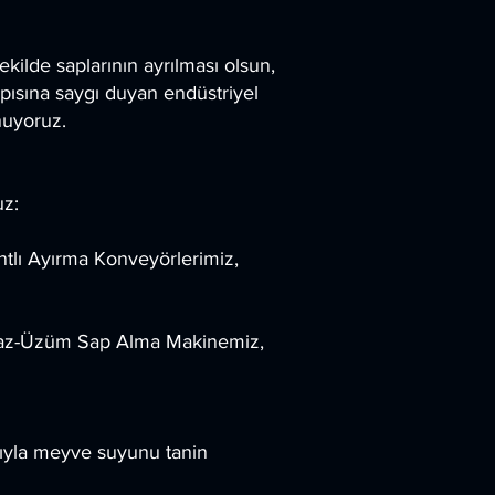
şekilde saplarının ayrılması olsun,
pısına saygı duyan endüstriyel
unuyoruz.
uz:
tlı Ayırma Konveyörlerimiz,
raz-Üzüm Sap Alma Makinemiz,
sıyla meyve suyunu tanin