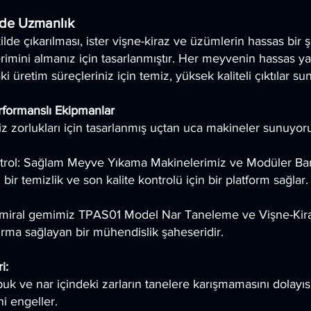
mde Uzmanlık
ekilde çıkarılması, ister vişne-kiraz ve üzümlerin hassas bir 
ini almanız için tasarlanmıştır. Her meyvenin hassas ya
i üretim süreçleriniz için temiz, yüksek kaliteli çıktılar s
erformanslı Ekipmanlar
z zorlukları için tasarlanmış uçtan uca makineler sunuyor
trol: Sağlam Meyve Yıkama Makinelerimiz ve Modüler Ban
r temizlik ve son kalite kontrolü için bir platform sağlar.
iral gemimiz TPAS01 Model Nar Taneleme ve Vişne-Ki
yırma sağlayan bir mühendislik şaheseridir.
i:
uk ve nar içindeki zarların tanelere karışmamasını dolayı
i engeller.